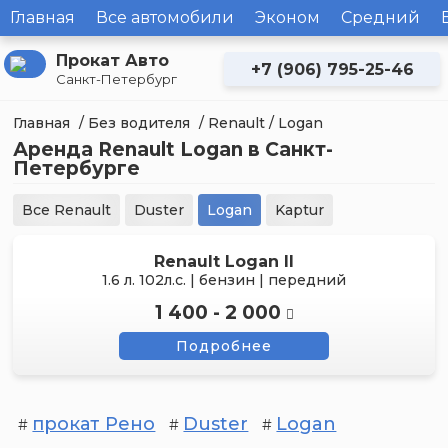
Главная
Все автомобили
Эконом
Средний
Прокат Авто
+7 (906) 795-25-46
Санкт-Петербург
Главная
/
Без водителя
/
Renault
/ Logan
Аренда Renault Logan в Санкт-
Петербурге
Все Renault
Duster
Logan
Kaptur
Renault Logan II
1.6 л. 102л.с. | бензин | передний
1 400 - 2 000
Подробнее
прокат Рено
Duster
Logan
#
#
#