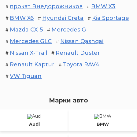
прокат Внедорожников
BMW X3
#
#
BMW X6
Hyundai Creta
Kia Sportage
#
#
#
Mazda СX-5
Mercedes G
#
#
Mercedes GLC
Nissan Qashqai
#
#
Nissan X-Trail
Renault Duster
#
#
Renault Kaptur
Toyota RAV4
#
#
VW Tiguan
#
Марки авто
Audi
BMW